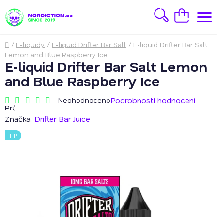
Přejít
na
Hledat
Nákupní
obsah
košík
Domů
/
E-liquidy
/
E-liquid Drifter Bar Salt
/
E-liquid Drifter Bar Salt
Lemon and Blue Raspberry Ice
E-liquid Drifter Bar Salt Lemon
and Blue Raspberry Ice
Podrobnosti hodnocení
Neohodnoceno
Průměrné
hodnocení
Značka:
Drifter Bar Juice
produktu
je
TIP
0,0
z
5
hvězdiček.