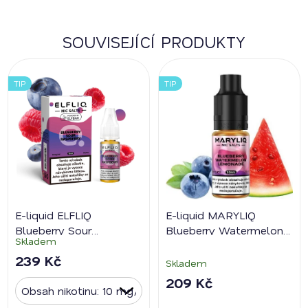
SOUVISEJÍCÍ PRODUKTY
TIP
TIP
E-liquid ELFLIQ
E-liquid MARYLIQ
Blueberry Sour
Blueberry Watermelon
Skladem
Raspberry
Lemon
239 Kč
Skladem
209 Kč