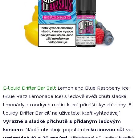
E-liquid Drifter Bar Salt
Lemon and Blue Raspberry Ice
(Blue Razz Lemonade Ice) s ledově svěží chutí sladké
limonády z modrých malin, která přináší i kyselé tóny. E-
liquidy Drifter Bar cílí na uživatele, kteří vyhladávají
výrazné a sladké příchutě s přidaným ledovým
koncem
. Náplň obsahuje populární
nikotinovou sůl
ve
variantách 10 a 20 mg/ml
. Nikotinová sůl zajistí hladké