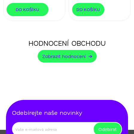
DO KOŠÍKU
DO KOŠÍKU
HODNOCENÍ OBCHODU
Zobrazit hodnocení
Odebírejte naše novinky
Odebírat
Z