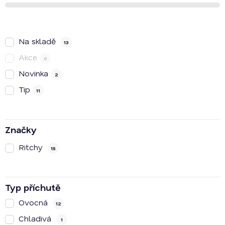
u
k
t
Na skladě
13
ů
Akce
0
Novinka
2
Tip
11
Značky
Ritchy
15
Typ příchutě
Ovocná
12
Chladivá
1