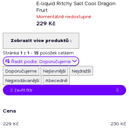
E-liquid Ritchy Salt Cool Dragon
Fruit
Momentálně nedostupné
229 Kč
Zobrazit více produktů
Stránka
1
z
1
-
15
položek celkem
Ř
Řadit podle:
Doporučujeme
a
Doporučujeme
Nejlevnější
Nejdražší
z
Nejprodávanější
Abecedně
e
n
Zavřít filtr
í
p
Cena
r
o
229
Kč
230
Kč
d