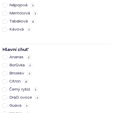
Nápojová
1
Mentolová
1
Tabáková
3
Kávová
1
Hlavní chuť
Ananas
1
Borůvka
1
Broskev
1
Citron
2
Černý rybíz
1
Dračí ovoce
1
Guava
1