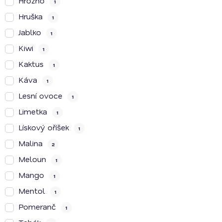
Hrozno
1
Hruška
1
Jablko
1
Kiwi
1
Kaktus
1
Káva
1
Lesní ovoce
1
Limetka
1
Lískový oříšek
1
Malina
2
Meloun
1
Mango
1
Mentol
1
Pomeranč
1