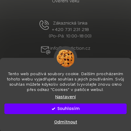
Ověření věku
Zákaznická linka
+420 731 231 218
(Po-Pá: 10:00-18:00)
info@nordiction.cz
Tento web používá soubory cookie. Dalším procházením
tohoto webu vyjadřujete souhlas s jejich používáním. Svůj
souhlas můžete kdykoliv odvolat (vyvolejte znovu okno
přes odkaz "Cookies" v patičce webu).
Nastavení
Vytvořil Shoptet Premium
&
PekneWeby
Copyright 2026
Nordiction.cz
. Všechna práva
Souhlasím
vyhrazena.
Upravit nastavení cookies
Používáme
ověření věku Adulto
Odmítnout