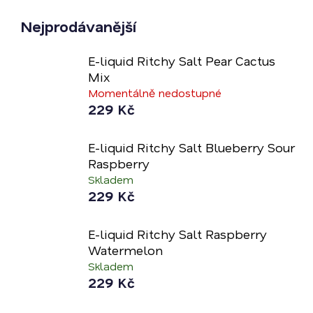
liquid. Díky rychlejší vstřebatelnosti do organismu je
Nejprodávanější
totiž možné v každém potáhnutí inhalovat vyšší dávku
nikotinu, avšak v delších intervalech.
E-liquid Ritchy Salt Pear Cactus
Mix
E-liquidy Ritchy Salt se díky složení, které tvoří
Momentálně nedostupné
vybalancovaný poměr PG a VG (50/50), skvěle hodí do
229 Kč
POD e-cigaret
a jsou určené na MTL vapování.
E-liquid Ritchy Salt Blueberry Sour
Raspberry
Skladem
229 Kč
E-liquid Ritchy Salt Raspberry
Watermelon
Skladem
229 Kč