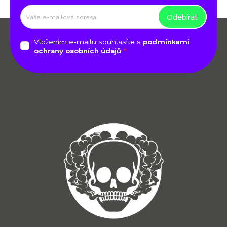
i
s
Odebírat
Z
u
á
Vložením e-mailu souhlasíte s
podmínkami
p
ochrany osobních údajů
a
t
í