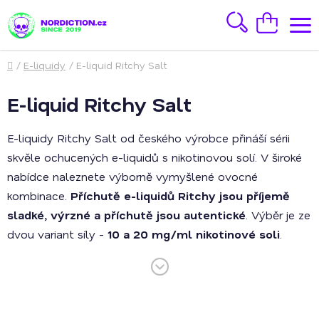
Přejít
na
Hledat
Nákupní
obsah
košík
Domů
/
E-liquidy
/
E-liquid Ritchy Salt
E-liquid Ritchy Salt
E-liquidy Ritchy Salt od českého výrobce přináší sérii
skvěle ochucených e-liquidů s nikotinovou solí. V široké
nabídce naleznete výborně vymyšlené ovocné
kombinace.
Příchutě e-liquidů Ritchy jsou příjemě
sladké, výrzné a příchutě jsou autentické
. Výběr je ze
dvou variant síly -
10 a 20 mg/ml nikotinové soli
.
Nikotinová sůl je trenderm v oblasti vapingu, její
nespornou výhodou je absence dráždivého pocitu v krku.
Také prodlužuje životnost e-cigarety a šetří i samotný e-