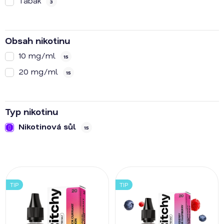
Tabák
3
Obsah nikotinu
10 mg/ml
15
20 mg/ml
15
Typ nikotinu
Nikotinová sůl
15
V
ý
TIP
TIP
p
i
s