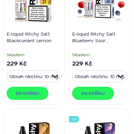
p
r
o
d
E-liquid Ritchy Salt
E-liquid Ritchy Salt
u
Blackcurrant Lemon
Blueberry Sour
k
Raspberry
t
Skladem
Skladem
ů
229 Kč
229 Kč
DO KOŠÍKU
DO KOŠÍKU
TIP