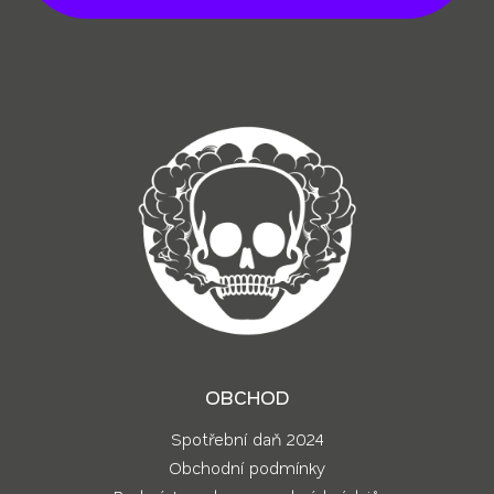
t
í
OBCHOD
Spotřební daň 2024
Obchodní podmínky