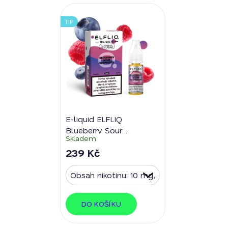
TIP
E-liquid ELFLIQ
Blueberry Sour
Skladem
Raspberry
239 Kč
DO KOŠÍKU