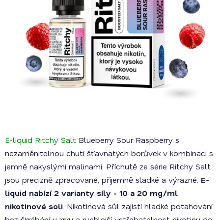
E-liquid Ritchy Salt
Blueberry Sour Raspberry s
nezaměnitelnou chutí šťavnatých borůvek v kombinaci s
jemně nakyslými malinami. Příchutě ze série Ritchy Salt
jsou precizně zpracované, příjemně sladké a výrazné.
E-
liquid nabízí 2 varianty síly - 10 a 20 mg/ml
nikotinové soli
. Nikotinová sůl zajistí hladké potahování
bez škrábání v krku a rychlejší vstřebatelnost nikotinu do