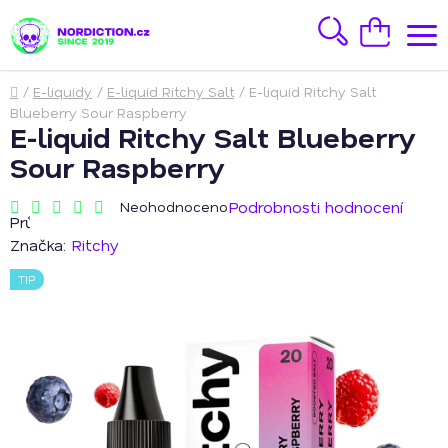
Přejít
na
Hledat
Nákupní
obsah
košík
Domů
/
E-liquidy
/
E-liquid Ritchy Salt
/
E-liquid Ritchy Salt
Blueberry Sour Raspberry
E-liquid Ritchy Salt Blueberry
Sour Raspberry
Podrobnosti hodnocení
Neohodnoceno
Průměrné
hodnocení
Značka:
Ritchy
produktu
je
TIP
0,0
z
5
hvězdiček.