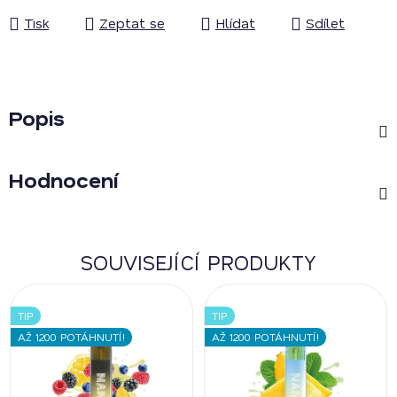
Tisk
Zeptat se
Hlídat
Sdílet
Popis
Hodnocení
SOUVISEJÍCÍ PRODUKTY
TIP
TIP
AŽ 1200 POTÁHNUTÍ!
AŽ 1200 POTÁHNUTÍ!