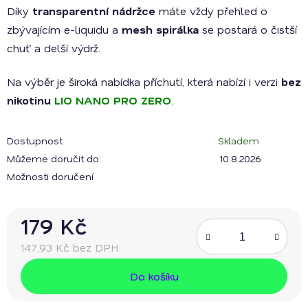
Díky
transparentní nádržce
máte vždy přehled o
zbývajícím e-liquidu a
mesh spirálka
se postará o čistší
chuť a delší výdrž.
Na výběr je široká nabídka příchutí, která nabízí i verzi
bez
nikotinu
LIO NANO PRO ZERO
.
Dostupnost
Skladem
Můžeme doručit do:
10.8.2026
Možnosti doručení
179 Kč
147,93 Kč bez DPH
Měrná cena:
Do košíku