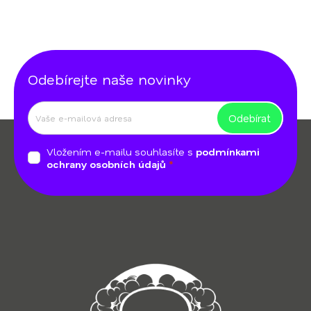
Odebírejte naše novinky
Odebírat
Z
á
Vložením e-mailu souhlasíte s
podmínkami
p
ochrany osobních údajů
a
t
í