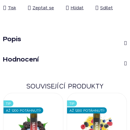
Tisk
Zeptat se
Hlídat
Sdílet
Popis
Hodnocení
SOUVISEJÍCÍ PRODUKTY
TIP
TIP
AŽ 1200 POTÁHNUTÍ!
AŽ 1200 POTÁHNUTÍ!