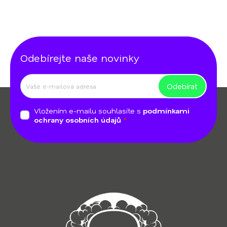
Odebírejte naše novinky
Odebírat
Z
á
Vložením e-mailu souhlasíte s
podmínkami
p
ochrany osobních údajů
a
t
í