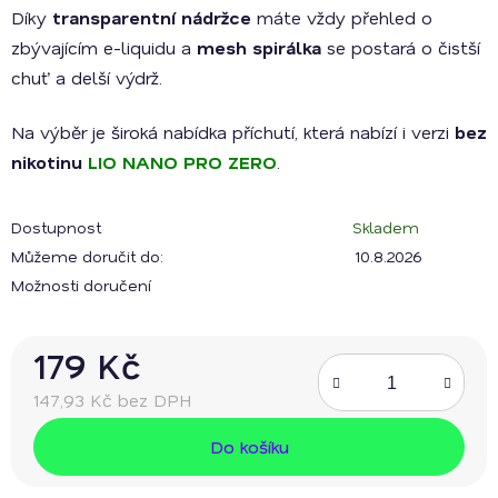
Díky
transparentní nádržce
máte vždy přehled o
zbývajícím e-liquidu a
mesh spirálka
se postará o čistší
chuť a delší výdrž.
Na výběr je široká nabídka příchutí, která nabízí i verzi
bez
nikotinu
LIO NANO PRO ZERO
.
Dostupnost
Skladem
Můžeme doručit do:
10.8.2026
Možnosti doručení
179 Kč
147,93 Kč bez DPH
Měrná cena:
Do košíku