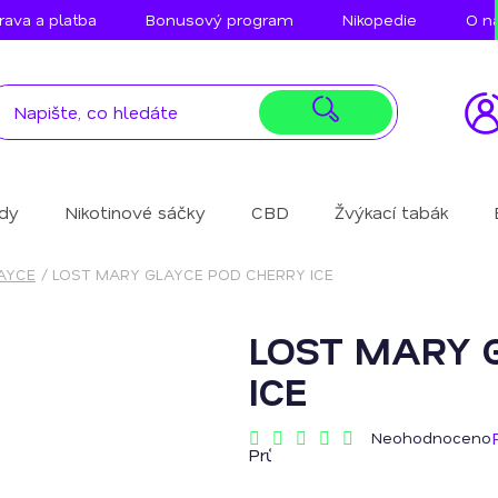
ava a platba
Bonusový program
Nikopedie
O n
idy
Nikotinové sáčky
CBD
Žvýkací tabák
AYCE
/
LOST MARY GLAYCE POD CHERRY ICE
LOST MARY 
ICE
Neohodnoceno
Průměrné
hodnocení
produktu