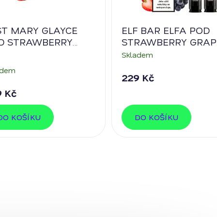
ST MARY GLAYCE
ELF BAR ELFA POD
D STRAWBERRY
STRAWBERRY GRAP
SPBERRY CHERRY
20 mg/ml
Skladem
adem
229 Kč
9 Kč
DO KOŠÍKU
DO KOŠÍKU