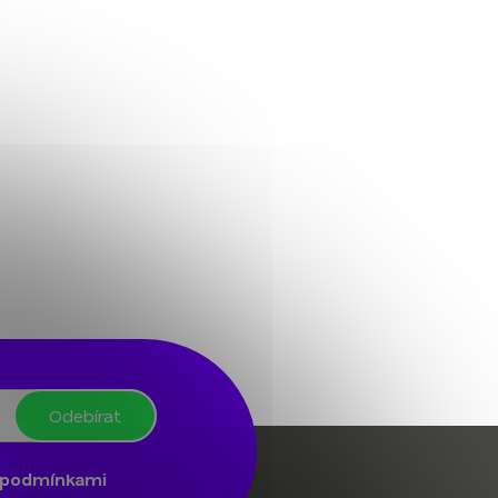
Odebírat
podmínkami