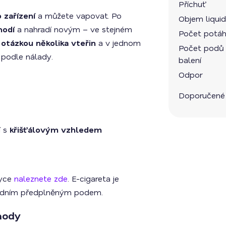
Příchuť
o zařízení
a můžete vapovat. Po
Objem liqui
hodí
a nahradí novým – ve stejném
Počet potáh
otázkou několika vteřin
a v jednom
Počet podů
í podle nálady.
balení
Odpor
Doporučené
í s
křišťálovým vzhledem
ayce
naleznete zde
. E-cigareta je
hradním předplněným podem.
hody