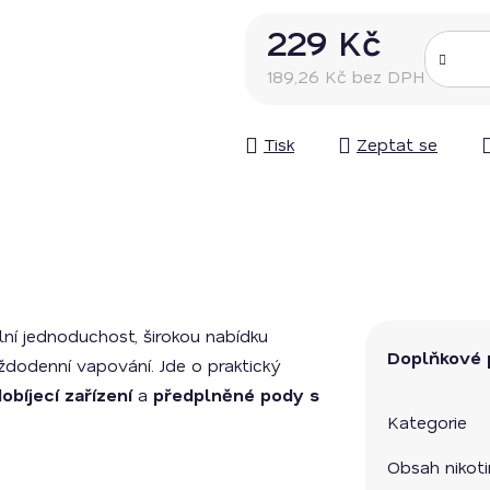
229 Kč
189,26 Kč bez DPH
Měrná cena:
Tisk
Zeptat se
ní jednoduchost, širokou nabídku
Doplňkové 
ždodenní vapování. Jde o praktický
obíjecí zařízení
a
předplněné pody s
Kategorie
Obsah nikot