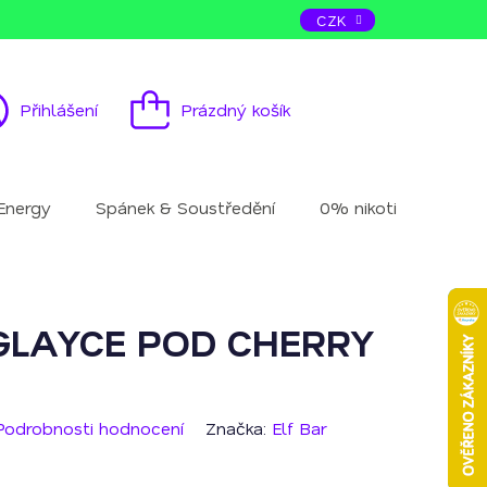
ás
Kontakt
CZK
Přihlášení
Prázdný košík
Nákupní
košík
Energy
Spánek & Soustředění
0% nikotinu
Mu
GLAYCE POD CHERRY
Podrobnosti hodnocení
Značka:
Elf Bar