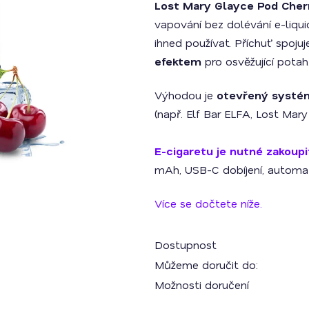
Lost Mary Glayce Pod Cher
je
0,0
vapování bez dolévání e-liqui
z
5
ihned používat. Příchuť spoju
hvězdiček.
efektem
pro osvěžující potah
Výhodou je
otevřený systé
(např. Elf Bar ELFA, Lost Mary
E-cigaretu je nutné zakoup
mAh, USB-C dobíjení, automati
Více se dočtete níže.
Dostupnost
Můžeme doručit do:
Možnosti doručení