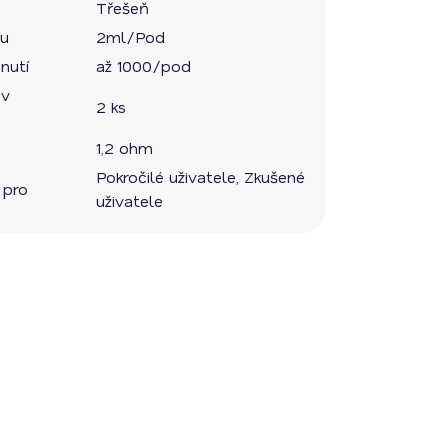
Třešeň
du
2ml/Pod
nutí
až 1000/pod
 v
2 ks
1,2 ohm
Pokročilé uživatele, Zkušené
 pro
uživatele