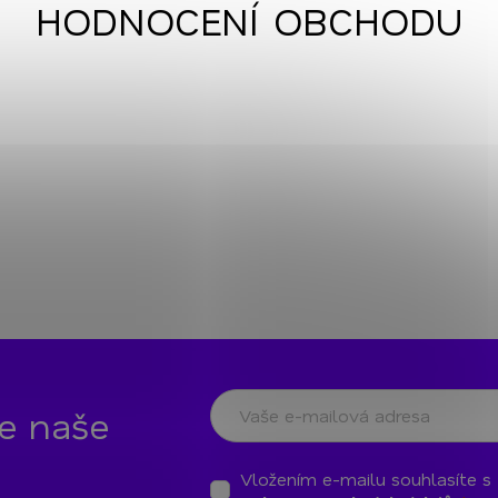
HODNOCENÍ OBCHODU
te naše
Vložením e-mailu souhlasíte s