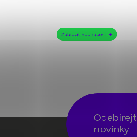
Zobrazit hodnocení
Odebírej
novinky
Z
á