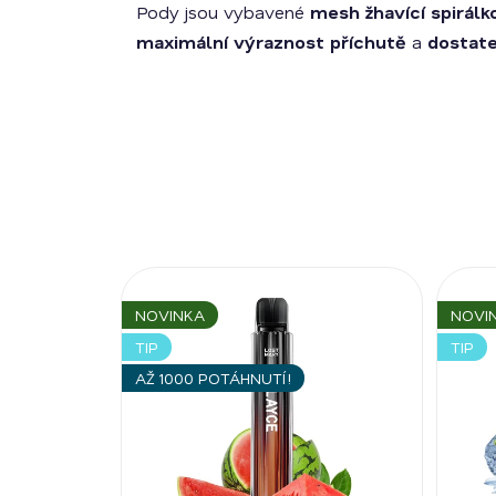
Pody jsou vybavené
mesh žhavící spirálk
maximální výraznost příchutě
a
dostat
NOVINKA
NOVI
TIP
TIP
AŽ 1000 POTÁHNUTÍ!