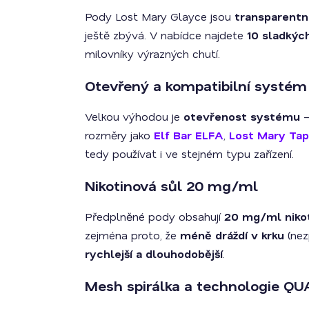
Pody Lost Mary Glayce jsou
transparentn
ještě zbývá. V nabídce najdete
10 sladkýc
milovníky výrazných chutí.
Otevřený a kompatibilní systém
Velkou výhodou je
otevřenost systému
–
rozměry jako
Elf Bar ELFA
,
Lost Mary Ta
tedy používat i ve stejném typu zařízení.
Nikotinová sůl 20 mg/ml
Předplněné pody obsahují
20 mg/ml nikot
zejména proto, že
méně dráždí v krku
(nezp
rychlejší a dlouhodobější
.
Mesh spirálka a technologie Q