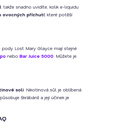
í
, takže snadno uvidíte, kolik e-liquidu
h ovocných příchutí
, které potěší
 pody Lost Mary Glayce mají stejné
ppo
nebo
Bar Juice 5000
. Můžete je
inové soli
. Nikotinová sůl je oblíbená
ůsobuje škrábání) a její účinek je
UAQ