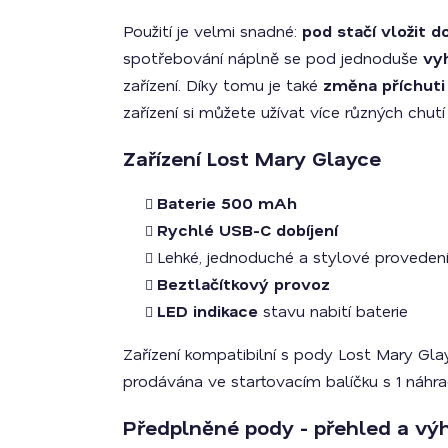
Použití je velmi snadné:
pod stačí vložit d
spotřebování náplně se pod jednoduše
vy
zařízení. Díky tomu je také
změna příchuti 
zařízení si můžete užívat více různých chut
Zařízení Lost Mary Glayce
Baterie 500 mAh
Rychlé USB-C dobíjení
Lehké, jednoduché a stylové proveden
Beztlačítkový provoz
LED indikace
stavu nabití baterie
Zařízení kompatibilní s pody Lost Mary Gl
prodávána ve startovacím balíčku s 1 ná
Předplněné pody - přehled a vý