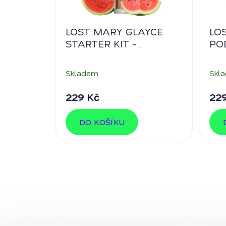
LOST MARY GLAYCE
LO
STARTER KIT -
PO
Watermelon
RA
ICE
Skladem
Skl
229 Kč
22
DO KOŠÍKU