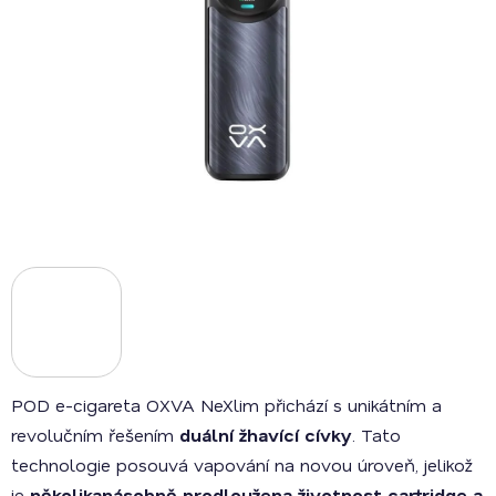
POD e-cigareta OXVA NeXlim přichází s unikátním a
revolučním řešením
duální žhavící cívky
. Tato
technologie posouvá vapování na novou úroveň, jelikož
je
několikanásobně prodloužena životnost cartridge a