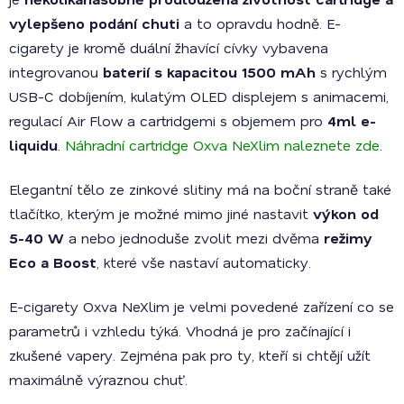
vylepšeno podání chuti
a to opravdu hodně. E-
cigarety je kromě duální žhavící cívky vybavena
integrovanou
baterií s kapacitou 1500 mAh
s rychlým
USB-C dobíjením, kulatým OLED displejem s animacemi,
regulací Air Flow a cartridgemi s objemem pro
4ml e-
liquidu
.
Náhradní cartridge Oxva NeXlim naleznete zde
.
Elegantní tělo ze zinkové slitiny má na boční straně také
tlačítko, kterým je možné mimo jiné nastavit
výkon od
5-40 W
a nebo jednoduše zvolit mezi dvěma
režimy
Eco a Boost
, které vše nastaví automaticky.
E-cigarety Oxva NeXlim je velmi povedené zařízení co se
parametrů i vzhledu týká. Vhodná je pro začínající i
zkušené vapery. Zejména pak pro ty, kteří si chtějí užít
maximálně výraznou chuť.