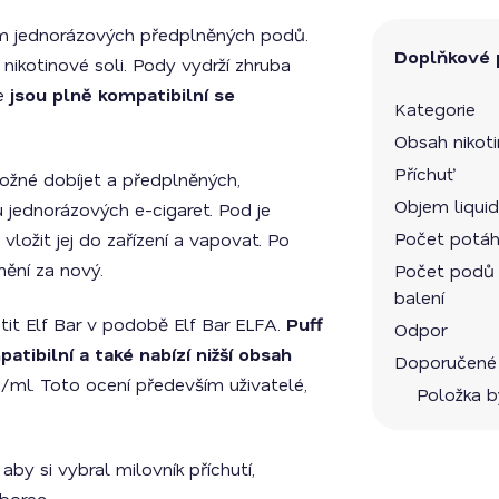
ém jednorázových předplněných podů.
Doplňkové 
ikotinové soli. Pody vydrží zhruba
že
jsou plně kompatibilní se
Kategorie
Obsah nikot
Příchuť
ožné dobíjet a předplněných,
Objem liqui
 jednorázových e-cigaret. Pod je
Počet potáh
vložit jej do zařízení a vapovat. Po
ění za nový.
Počet podů
balení
it Elf Bar v podobě Elf Bar ELFA.
Puff
Odpor
atibilní a také nabízí nižší obsah
Doporučené
/ml. Toto ocení především uživatelé,
Položka 
aby si vybral milovník příchutí,
borec.