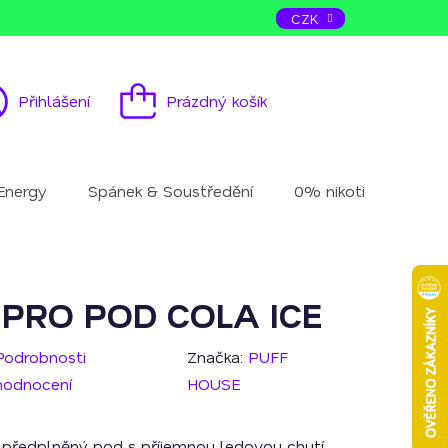
ás
Kontakt
CZK
Přihlášení
Prázdný košík
Nákupní
košík
Energy
Spánek & Soustředění
0% nikotinu
Mu
PRO POD COLA ICE
Podrobnosti
Značka:
PUFF
hodnocení
HOUSE
předplněný pod s příjemnou ledovou chutí