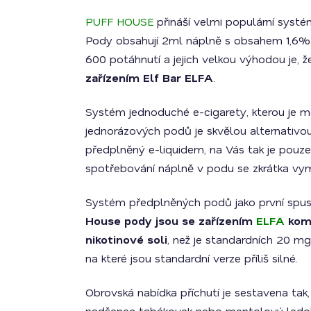
PUFF HOUSE
přináší velmi populární syst
Pody obsahují 2ml náplně s obsahem 1,6% n
600 potáhnutí a jejich velkou výhodou je, 
zařízením Elf Bar ELFA
.
Systém jednoduché e-cigarety, kterou je m
jednorázových podů je skvělou alternativou
předplněný e-liquidem, na Vás tak je pouze 
spotřebování náplně v podu se zkrátka vym
Systém předplněných podů jako první spust
House pody jsou se zařízením
ELFA
komp
nikotinové soli
, než je standardních 20 mg
na které jsou standardní verze příliš silné.
Obrovská nabídka příchutí je sestavena tak, 
nadšenec tabákovek nebo mentolový ledo