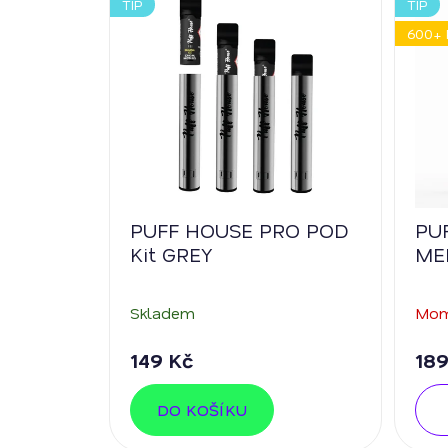
TIP
TIP
600+ 
PUFF HOUSE PRO POD
PU
Kit GREY
ME
Skladem
Mom
149 Kč
189
DO KOŠÍKU