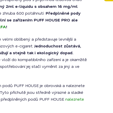
ný 2ml e-liquidu s obsahem 16 mg/ml
je zhruba 600 potáhnutí.
Předplněné pody
lní se zařízením PUFF HOUSE PRO ale
LFA
!
velmi oblíbený a představuje levnější a
rázových e-cigaret.
Jednoduchost zůstává,
žují a stejně tak i ekologický dopad.
loží do kompatibilního zařízení a je okamžitě
spotřebování jej stačí vyměnit za jiný a ve
ch podů PUFF HOUSE je obrovská a naleznete
. Tyto příchutě jsou středně výrazné a sladké
dku předplněných podů PUFF HOUSE
naleznete