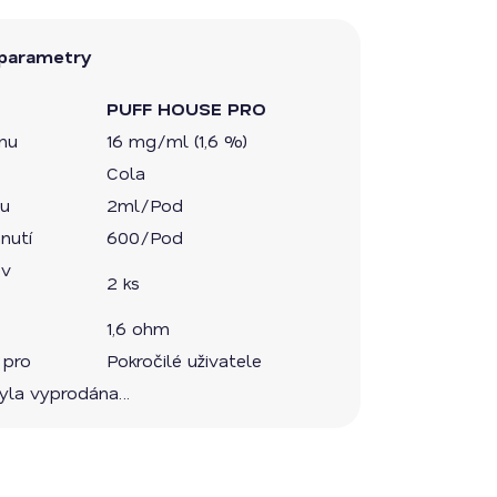
parametry
PUFF HOUSE PRO
inu
16 mg/ml (1,6 %)
Cola
du
2ml/Pod
nutí
600/Pod
 v
2 ks
1,6 ohm
 pro
Pokročilé uživatele
byla vyprodána…