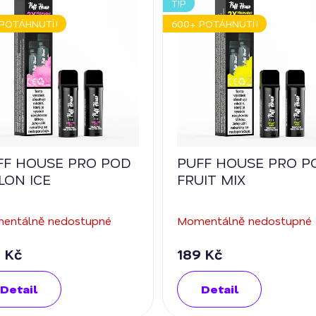
TIP
POTÁHNUTÍ!
600+ POTÁHNUTÍ!
FF HOUSE PRO POD
PUFF HOUSE PRO P
LON ICE
FRUIT MIX
entálně nedostupné
Momentálně nedostupné
 Kč
189 Kč
Detail
Detail