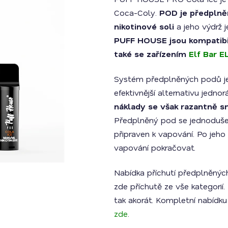
0,0
z
Coca-Coly.
POD je předplně
5
hvězdiček.
nikotinové soli
a jeho výdrž 
PUFF HOUSE jsou kompatibi
také se zařízením
Elf Bar E
Systém předplněných podů je 
efektivnější alternativu jedno
náklady se však razantně sni
Předplněný pod se jednoduše v
připraven k vapování. Po jeho 
vapování pokračovat.
Nabídka příchutí předplněný
zde příchutě ze vše kategorií
tak akorát. Kompletní nabí
zde
.