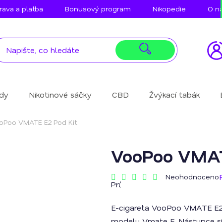
ava a platba
Bonusový program
Nikopedie
O n
idy
Nikotinové sáčky
CBD
Žvýkací tabák
oPoo VMATE E2 Pod Kit
VooPoo VMAT
Neohodnoceno
Průměrné
hodnocení
produktu
E-cigareta VooPoo VMATE E2
je
0,0
modelu Vmate E. Nástupce si 