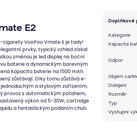
Doplňkové 
mate E2
Kategorie
e-cigarety VooPoo Vmate E je tady!
Kapacita bat
egantní prvky, typický vzhled získal
lkou změnou je led displej na boční
Odpor
stavu baterie a dynamickým barevným
šená kapacita baterie na 1500 mAh.
Objem cartr
íbený zůstávají. Díky tomu zůstává e-
Dobíjení
 jednoduchým a stylovým zařízením,
vý provoz s automatickým potahem,
Rozměr
 nastavený výkon od 5-30W, cartridge
Typ
quidu a fantastickým podáním chuti.
Výstupní vý