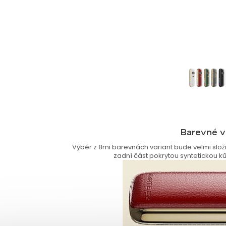
Barevné v
Výběr z 8mi barevnách variant bude velmi složi
zadní část pokrytou syntetickou kůží