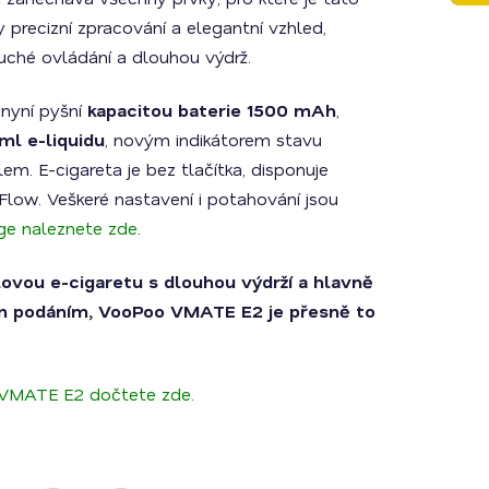
y precizní zpracování a elegantní vzhled,
duché ovládání a dlouhou výdrž.
nyní pyšní
kapacitou baterie 1500 mAh
,
ml e-liquidu
, novým indikátorem stavu
em. E-cigareta je bez tlačítka, disponuje
Flow. Veškeré nastavení i potahování jsou
dge naleznete zde
.
ovou e-cigaretu s dlouhou výdrží a hlavně
 podáním, VooPoo VMATE E2 je přesně to
 VMATE E2 dočtete zde.