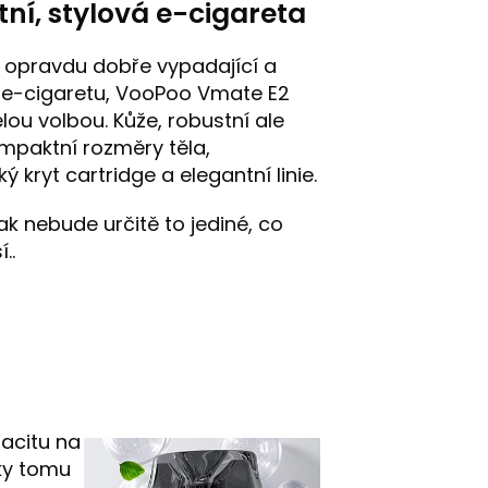
tní, stylová e-cigareta
i opravdu dobře vypadající a
 e-cigaretu, VooPoo Vmate E2
lou volbou. Kůže, robustní ale
mpaktní rozměry těla,
 kryt cartridge a elegantní linie.
ak nebude určitě to jediné, co
..
acitu na
íky tomu