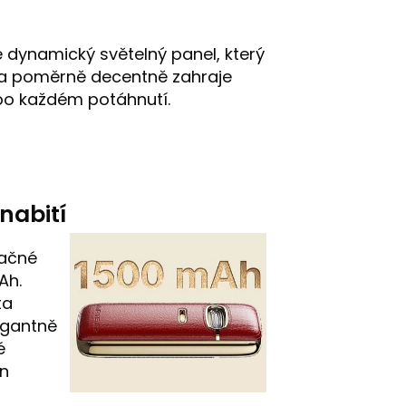
é dynamický světelný panel, který
 a poměrně decentně zahraje
po každém potáhnutí.
nabití
načné
Ah.
ta
egantně
é
in