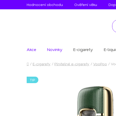
Přejít
Hodnocení obchodu
Ověření věku
Dopr
na
obsah
Akce
Novinky
E-cigarety
E-liqu
Domů
/
E-cigarety
/
Plnitelné e-cigarety
/
VooPoo
/
Vo
TIP