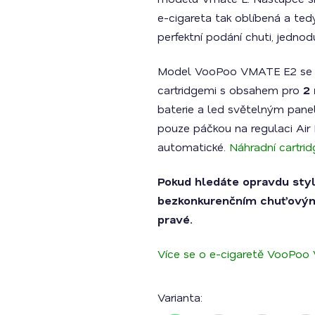
z
5
e-cigareta tak oblíbená a ted
hvězdiček.
perfektní podání chuti, jedno
Model VooPoo VMATE E2 se 
cartridgemi s obsahem pro
2 
baterie a led světelným panel
pouze páčkou na regulaci Air 
automatické.
Náhradní cartri
Pokud hledáte opravdu styl
bezkonkurenčním chuťovým
pravé.
Více se o e-cigaretě VooPoo
Varianta: