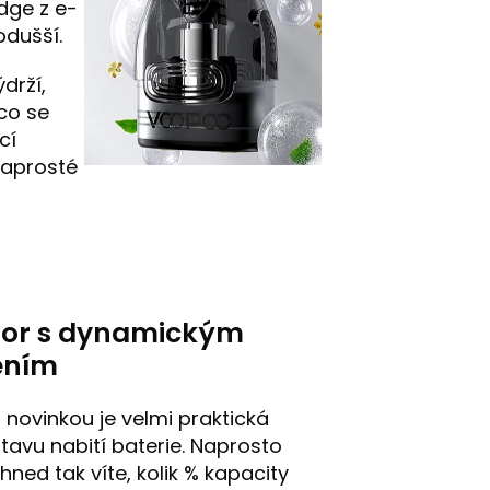
idge z e-
odušší.
drží,
co se
cí
naprosté
tor s dynamickým
ením
 novinkou je velmi praktická
stavu nabití baterie. Naprosto
hned tak víte, kolik % kapacity