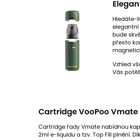
Elegan
Hledáte-l
elegantní
bude skvě
přesto ko
magnetický
Vzhled vš
Vás potěší
Cartridge VooPoo Vmate
Cartridge řady Vmate nabídnou kap
2ml e-liquidu a tzv. Top Fill plnění. D