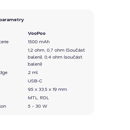
parametry
VooPoo
erie
1500 mAh
1,2 ohm, 0,7 ohm (Součást
balení), 0,4 ohm (součást
balení)
idge
2 ml
USB-C
95 x 33,5 x 19 mm
MTL, RDL
kon
5 - 30 W