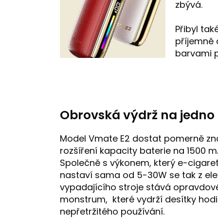
zbývá.
Přibyl tak
příjemně
barvami 
Obrovská výdrž na jedno 
Model Vmate E2 dostat pomerně z
rozšíření kapacity baterie na 1500 m
Společně s výkonem, který e-cigare
nastaví sama od 5-30W se tak z el
vypadajícího stroje stává opravdov
monstrum, které vydrží desítky hod
nepřetržitého používání.