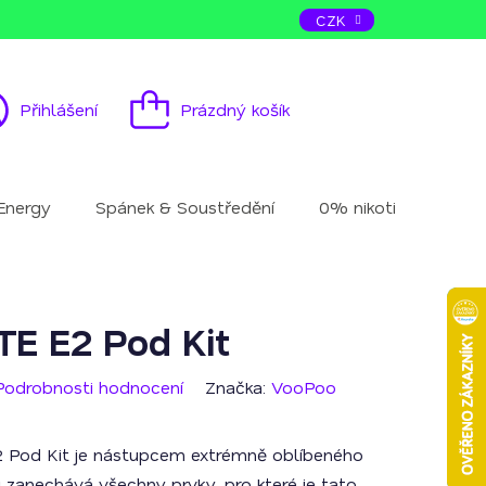
ás
Kontakt
CZK
Přihlášení
Prázdný košík
Nákupní
košík
Energy
Spánek & Soustředění
0% nikotinu
Mu
E E2 Pod Kit
Podrobnosti hodnocení
Značka:
VooPoo
 Pod Kit je nástupcem extrémně oblíbeného
zanechává všechny prvky, pro které je tato