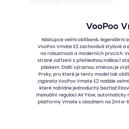
VooPoo V
Nástupce velmi oblíbené, legendární 
VooPoo Vmate E2 zachovává stylové a el
na robustnosti a moderních prvcích. Ve
straně zařízení s přehlednou indikací 
páskem. Další výraznou změnou je zvý
Prvky, pro které je tento model tak obl
cigareta VooPoo Vmate E2 nadále velmi
které nabídne jednoduchý beztlačítko
manuální regulaci Air Flow, automaticky
platformy Vmate s obsahem na 2ml e-li