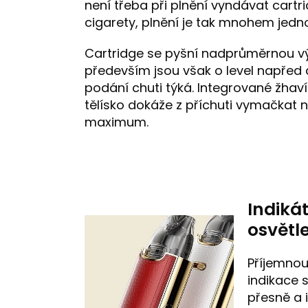
není třeba při plnění vyndávat cartr
cigarety, plnění je tak mnohem jedn
Cartridge se pyšní nadprůměrnou vý
především jsou však o level napřed 
podání chuti týká. Integrované žhaví
tělísko dokáže z příchuti vymačkat 
maximum.
Indiká
osvětl
Příjemnou
indikace 
přesně a i