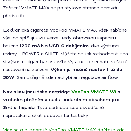
Zařízení VMATE MAX se po stylové stránce opravdu
předvedlo.
Elektronická cigareta VooPoo VMATE MAX však nabídne
vše, co splňují PRO verze. Tedy obrovskou kapacitu
baterie
1200 mAh s USB-C dobíjením
, dva výstupní
režimy - POWER a SHIFT. Můžete se tak rozhodnout, zda
si výkon e-cigarety nastavíte Vy a nebo necháte veškeré
nastavení na zařízení.
Výkon je možné nastavit až do
30W
. Samozřejmě zde nechybí ani regulace air flow.
Novinkou jsou také cartridge
VooPoo VMATE V3
s
vrchním plněním a nadstandardním obsahem pro
3ml e-liquidu
. Tyto cartridge jsou osvědčené,
neprotékají a chuť podávají fantasticky.
Více se o e-cigaretě VooPoo VMATE MAX dočtete zde
.