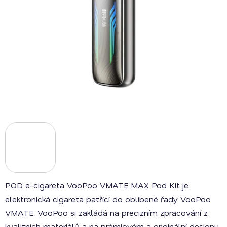
POD e-cigareta VooPoo VMATE MAX Pod Kit je
elektronická cigareta patřící do oblíbené řady VooPoo
VMATE. VooPoo si zakládá na precizním zpracování z
kvalitních materiálů a na prémiovém a originální designu.