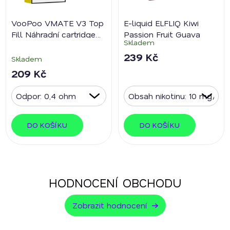
VooPoo VMATE V3 Top
E-liquid ELFLIQ Kiwi
Fill Náhradní cartridge
Passion Fruit Guava
Skladem
2ks
239 Kč
Skladem
209 Kč
DO KOŠÍKU
DO KOŠÍKU
HODNOCENÍ OBCHODU
Zobrazit hodnocení