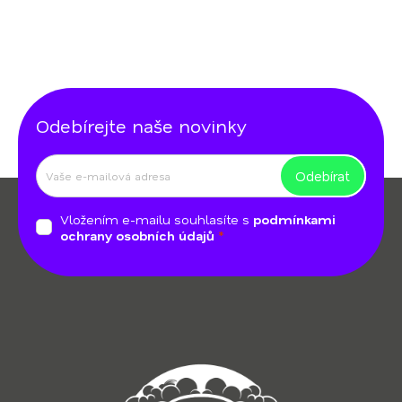
Odebírejte naše novinky
Odebírat
Z
á
Vložením e-mailu souhlasíte s
podmínkami
p
ochrany osobních údajů
a
t
í