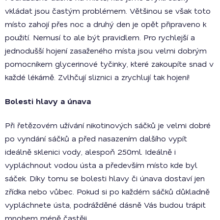
vkládat jsou častým problémem. Většinou se však toto
místo zahojí přes noc a druhý den je opět připraveno k
použití. Nemusí to ale být pravidlem. Pro rychlejší a
jednodušší hojení zasaženého místa jsou velmi dobrým
pomocníkem glycerinové tyčinky, které zakoupíte snad v
každé lékárně. Zvlhčují sliznici a zrychlují tak hojení!
Bolesti hlavy a únava
Při řetězovém užívání nikotinových sáčků je velmi dobré
po vyndání sáčků a před nasazením dalšího vypít
ideálně sklenici vody, alespoň 250ml. Ideálně i
vypláchnout vodou ústa a především místo kde byl
sáček. Díky tomu se bolesti hlavy či únava dostaví jen
zřídka nebo vůbec. Pokud si po každém sáčků důkladně
vypláchnete ústa, podrážděné dásně Vás budou trápit
mnohem méně častěji.