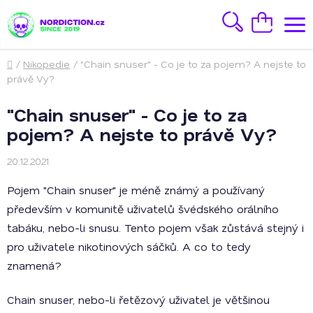
Přejít
na
Hledat
Nákupní
obsah
košík
Domů
/
Nikopedie
/
"Chain snuser" - Co je to za pojem? A nejste to
právě Vy?
"Chain snuser" - Co je to za
pojem? A nejste to právě Vy?
20.12.2021
Pojem "Chain snuser" je méně známý a používaný
především v komunitě uživatelů švédského orálního
tabáku, nebo-li snusu. Tento pojem však zůstává stejný i
pro uživatele nikotinových sáčků. A co to tedy
znamená?
Chain snuser, nebo-li řetězový uživatel je většinou