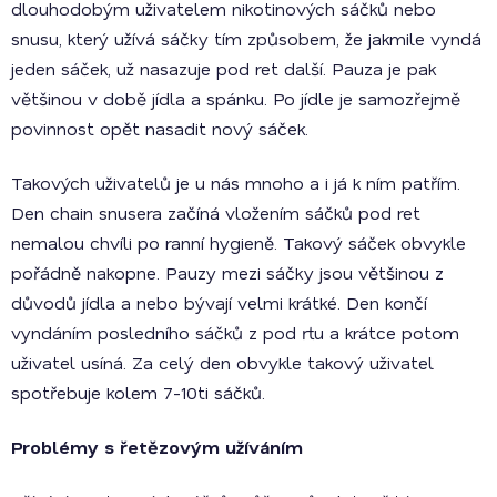
dlouhodobým uživatelem nikotinových sáčků nebo
snusu, který užívá sáčky tím způsobem, že jakmile vyndá
jeden sáček, už nasazuje pod ret další. Pauza je pak
většinou v době jídla a spánku. Po jídle je samozřejmě
povinnost opět nasadit nový sáček.
Takových uživatelů je u nás mnoho a i já k ním patřím.
Den chain snusera začíná vložením sáčků pod ret
nemalou chvíli po ranní hygieně. Takový sáček obvykle
pořádně nakopne. Pauzy mezi sáčky jsou většinou z
důvodů jídla a nebo bývají velmi krátké. Den končí
vyndáním posledního sáčků z pod rtu a krátce potom
uživatel usíná. Za celý den obvykle takový uživatel
spotřebuje kolem 7-10ti sáčků.
Problémy s řetězovým užíváním