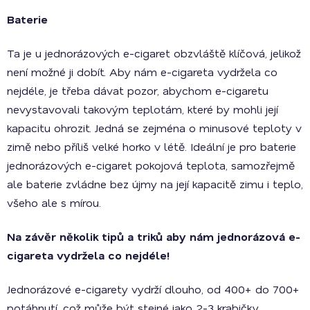
Baterie
Ta je u jednorázových e-cigaret obzvláště klíčová, jelikož
není možné ji dobít. Aby nám e-cigareta vydržela co
nejdéle, je třeba dávat pozor, abychom e-cigaretu
nevystavovali takovým teplotám, které by mohli její
kapacitu ohrozit. Jedná se zejména o minusové teploty v
zimě nebo příliš velké horko v létě. Ideální je pro baterie
jednorázových e-cigaret pokojová teplota, samozřejmě
ale baterie zvládne bez újmy na její kapacitě zimu i teplo,
všeho ale s mírou.
Na závěr několik tipů a triků aby nám jednorázová e-
cigareta vydržela co nejdéle!
Jednorázové e-cigarety vydrží dlouho, od 400+ do 700+
potáhnutí, což může být stejné jako 2-3 krabičky