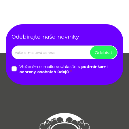
Odebírejte naše novinky
Odebírat
Z
á
Vložením e-mailu souhlasíte s
podmínkami
p
ochrany osobních údajů
a
t
í