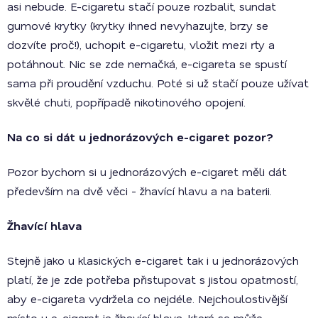
asi nebude. E-cigaretu stačí pouze rozbalit, sundat
gumové krytky (krytky ihned nevyhazujte, brzy se
dozvíte proč!), uchopit e-cigaretu, vložit mezi rty a
potáhnout. Nic se zde nemačká, e-cigareta se spustí
sama při proudění vzduchu. Poté si už stačí pouze užívat
skvělé chuti, popřípadě nikotinového opojení.
Na co si dát u jednorázových e-cigaret pozor?
Pozor bychom si u jednorázových e-cigaret měli dát
především na dvě věci - žhavící hlavu a na baterii.
Žhavící hlava
Stejně jako u klasických e-cigaret tak i u jednorázových
platí, že je zde potřeba přistupovat s jistou opatrností,
aby e-cigareta vydržela co nejdéle. Nejchoulostivější
místo u e-cigaret je žhavící hlava, která se může