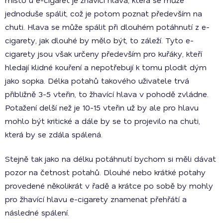
jednoduše spálit, což je potom poznat především na
chuti. Hlava se může spálit při dlouhém potáhnutí z e-
cigarety, jak dlouhé by mělo být, to záleží. Tyto e-
cigarety jsou však určeny především pro kuřáky, kteří
hledají klidné kouření a nepotřebují k tomu plodit dým
jako sopka. Délka potahů takového uživatele trvá
přibližně 3-5 vteřin, to žhavící hlava v pohodě zvládne.
Potažení delší než je 10-15 vteřin už by ale pro hlavu
mohlo být kritické a dále by se to projevilo na chuti,
která by se zdála spálená.
Stejně tak jako na délku potáhnutí bychom si měli dávat
pozor na četnost potahů. Dlouhé nebo krátké potahy
provedené několikrát v řadě a krátce po sobě by mohly
pro žhavící hlavu e-cigarety znamenat přehřátí a
následné spálení.