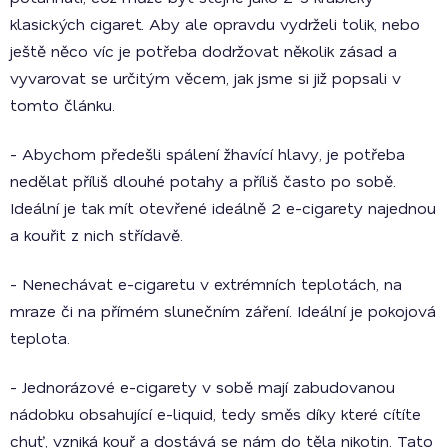
klasických cigaret. Aby ale opravdu vydrželi tolik, nebo
ještě něco víc je potřeba dodržovat několik zásad a
vyvarovat se určitým věcem, jak jsme si již popsali v
tomto článku.
- Abychom předešli spálení žhavící hlavy, je potřeba
nedělat příliš dlouhé potahy a příliš často po sobě.
Ideální je tak mít otevřené ideálně 2 e-cigarety najednou
a kouřit z nich střídavě.
- Nenechávat e-cigaretu v extrémních teplotách, na
mraze či na přímém slunečním záření. Ideální je pokojová
teplota.
- Jednorázové e-cigarety v sobě mají zabudovanou
nádobku obsahující e-liquid, tedy směs díky které cítíte
chuť, vzniká kouř a dostává se nám do těla nikotin. Tato