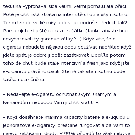
tekutina vyprchává, sice velmi, velmi pomalu ale přeci.
Poté je cítit jistá ztráta na intenzitě chuti a síly nikotinu.
Tomu lze do velké míry a dost jednoduše předejít. Jak?
Pamatujete si ještě radu ze začátku článku, abyste hned
nevyhazovali ty gumové zátky? :-) Když víte, že e-
cigaretu nebudete nějakou dobu používat, například když
jdete spát, je dobré ji opět zazátkovat. Docílíte potom
toho, že chuť bude stále intenzivní a fresh jako když jste
e-cigaretu právě rozbalili. Stejně tak síla nikotinu bude
takřka nezměněna.
- Nedávejte e-cigaretu ochutnat svým známým a
kamarádům, nebudou Vám ji chtít vrátit! :-)
- Když dosáhnete maxima kapacity baterie a e-liquidu u
jednorázové e-cigarety, přestane fungovat a dá Vám to
najevo zablikáním diody. V 99% případů to však nebývá