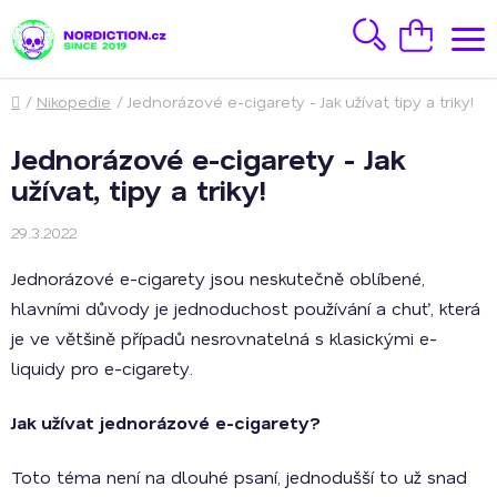
Přejít
na
Hledat
Nákupní
obsah
košík
Domů
/
Nikopedie
/
Jednorázové e-cigarety - Jak užívat, tipy a triky!
Jednorázové e-cigarety - Jak
užívat, tipy a triky!
29.3.2022
Jednorázové e-cigarety jsou neskutečně oblíbené,
hlavními důvody je jednoduchost používání a chuť, která
je ve většině případů nesrovnatelná s klasickými e-
liquidy pro e-cigarety.
Jak užívat jednorázové e-cigarety?
Toto téma není na dlouhé psaní, jednodušší to už snad