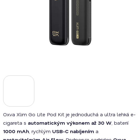
Oxva Xlim Go Lite Pod Kit je jednoduchá a ultra lehká e-
cigareta s
automatickým výkonem až 30 W
, baterií
1000 mAh
, rychlým
USB-C nabíjením
a
nastavitelným Air Flow
. Podporuje cartridge
Oxva