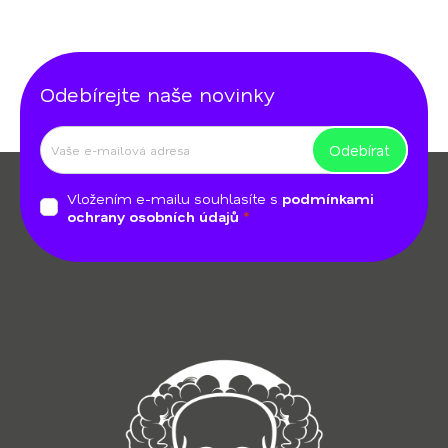
Odebírejte naše novinky
Odebírat
Z
á
Vložením e-mailu souhlasíte s
podmínkami
p
ochrany osobních údajů
a
t
í