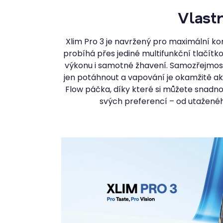
Vlastn
Xlim Pro 3 je navržený pro maximální kom
probíhá přes jediné multifunkční tlačítko
výkonu i samotné žhavení. Samozřejmostí
jen potáhnout a vapování je okamžitě akt
Flow páčka, díky které si můžete snadn
svých preferencí – od utaženéh