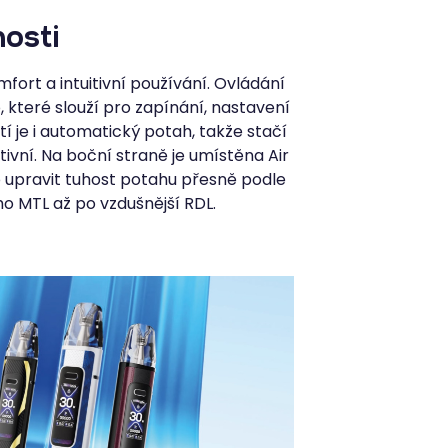
osti
fort a intuitivní používání. Ovládání
, které slouží pro zapínání, nastavení
 je i automatický potah, takže stačí
ivní. Na boční straně je umístěna Air
o upravit tuhost potahu přesně podle
o MTL až po vzdušnější RDL.