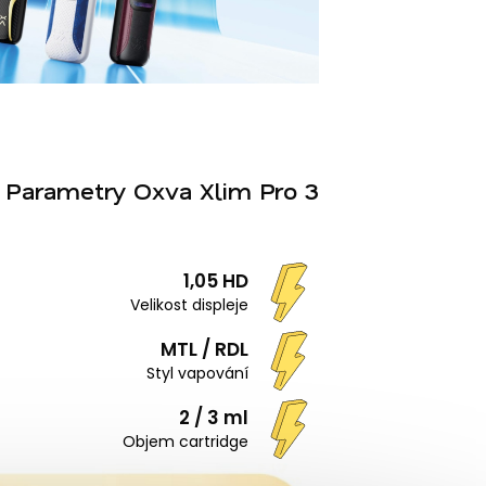
Parametry Oxva Xlim Pro 3
1,05 HD
Velikost displeje
MTL / RDL
Styl vapování
2 / 3 ml
Objem cartridge