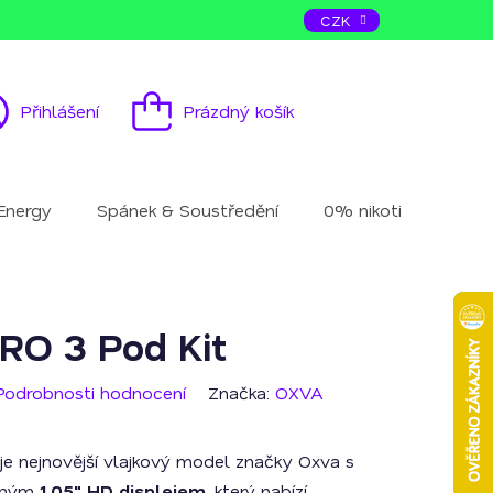
ás
Kontakt
CZK
Přihlášení
Prázdný košík
Nákupní
košík
Energy
Spánek & Soustředění
0% nikotinu
Mu
RO 3 Pod Kit
Podrobnosti hodnocení
Značka:
OXVA
je nejnovější vlajkový model značky Oxva s
šeným
1,05" HD displejem
, který nabízí