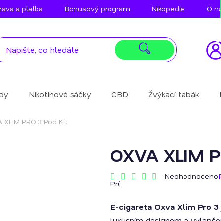
ava a platba
Bonusový program
Nikopedie
O n
idy
Nikotinové sáčky
CBD
Žvýkací tabák
 XLIM PRO 3 Pod Kit
OXVA XLIM P
Neohodnoceno
Průměrné
hodnocení
produktu
E-cigareta Oxva Xlim Pro 3
je
0,0
luxusním designem a vylep