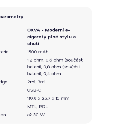
parametry
OXVA - Moderní e-
cigarety plné stylu a
chuti
erie
1500 mAh
1,2 ohm, 0,6 ohm (součást
balení), 0,8 ohm (součást
balení), 0,4 ohm
idge
2ml, 3ml
USB-C
119.9 x 25.7 x 15 mm
MTL, RDL
kon
až 30 W