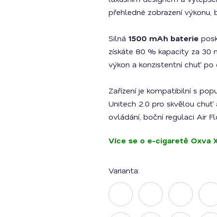
z
5
přehledné zobrazení výkonu, bat
hvězdiček.
Silná
1500 mAh baterie
posky
získáte 80 % kapacity za 30 
výkon a konzistentní chuť po
Zařízení je kompatibilní s pop
Unitech 2.0 pro skvělou chuť a 
ovládání, boční regulaci Air F
Více se o e-cigaretě Oxva 
Varianta: