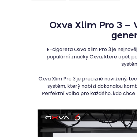
Oxva Xlim Pro 3 – 
gene
E-cigareta Oxva Xlim Pro 3 je nejnověj
populární značky Oxva, které opět p
systé
Oxva Xlim Pro 3 je precizně navržený, te
systém, který nabízí dokonalou kombin
Perfektní volba pro každého, kdo chce t