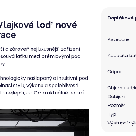
Doplňkové 
Vlajková loď nové
race
Kategorie
ší a zároveň nejluxusnější zařízení
Kapacita bat
osouvá laťku mezi prémiovými pod
my.
Odpor
chnologicky našlapaný a intuitivní pod
aci stylu, výkonu a spolehlivosti.
Objem cartr
o nejlepší, co Oxva aktuálně nabízí.
Dobíjení
Rozměr
Typ
Výstupní vý