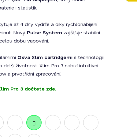
erie i statistik.
tuje až 4 dny výdrže a díky rychlonabíjení
minut. Nový
Pulse System
zajišťuje stabilní
 celou dobu vapování.
ulárními
Oxva Xlim cartridgemi
s technologií
delší životnost. Xlim Pro 3 nabízí intuitivní
low a prvotřídní zpracování.
Xlim Pro 3 dočtete zde.