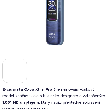
E-cigareta Oxva Xlim Pro 3
je nejnovější vlajkový
model značky Oxva s luxusním designem a vylepšeným
1,05" HD displejem
, který nabízí přehledné zobrazení
výkonu, baterie i statistik.