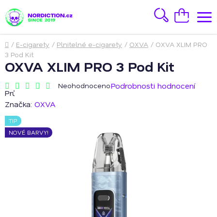
Přejít
na
Hledat
Nákupní
obsah
košík
Domů
/
E-cigarety
/
Plnitelné e-cigarety
/
OXVA
/
OXVA XLIM PRO
3 Pod Kit
OXVA XLIM PRO 3 Pod Kit
Podrobnosti hodnocení
Neohodnoceno
Průměrné
hodnocení
Značka:
OXVA
produktu
je
TIP
0,0
z
NOVÉ BARVY!
5
hvězdiček.