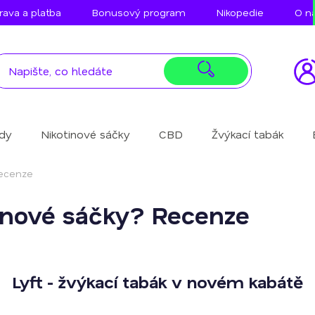
ava a platba
Bonusový program
Nikopedie
O n
idy
Nikotinové sáčky
CBD
Žvýkací tabák
Recenze
tinové sáčky? Recenze
Lyft - žvýkací tabák v novém kabátě