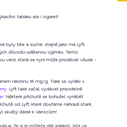
acího tabáku ale i cigaret!
k byly bíle a suché, stejně jako má Lyft.
ckých důvodu udělenou výjimku. Tento
nou verzí, která se nyní může prodávat všude -
sahem nikotinu 16 mg/g. Také se vyrábí v
rry
. Lyft také začal vydávat pravidelně
er
. Některé příchutě se bohužel vyrábět
říchutě od Lyft, které doufáme nahradí staré,
 byl skvělý dárek k Vánocům!
a je, že si je můžete dát kdekoli. Jste ve