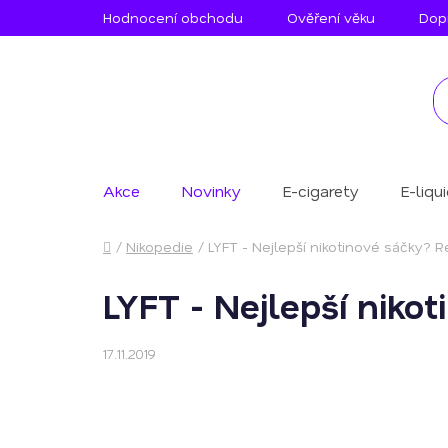
Přejít
Hodnocení obchodu
Ověření věku
Dopr
na
obsah
Akce
Novinky
E-cigarety
E-liqu
Domů
/
Nikopedie
/
LYFT - Nejlepší nikotinové sáčky? 
LYFT - Nejlepší niko
17.11.2019