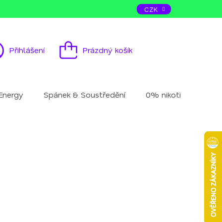
ás
Kontakt
CZK
Přihlášení
Prázdný košík
Nákupní
košík
Energy
Spánek & Soustředění
0% nikotinu
Mu