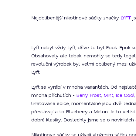
Nejoblíbenější nikotinové sáčky značky
LYFT
js
Lyft nebyl vždy Lyft, dříve to byl Epok. Epok 
Obsahovaly ale tabák, nemohly se tedy legáln
revoluční výrobek byl velmi oblíbený mezi uži
Lyft.
Lyft se vyrábí v mnoha variantách. Od nejslab
mnoha příchutích -
Berry Frost
,
Mint
,
Ice Cool
limitované edice, momentálně jsou dvě. Jedna
přestávají a to Blueberry a Melon. Je to veliká
dobré klasiky. Doslechly jsme se o novinkách 
Nikotinové sáčky se užívají vložením sáčku pod 