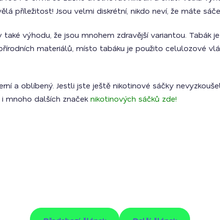
lá příležitost! Jsou velmi diskrétní, nikdo neví, že máte sáček
 také výhodu, že jsou mnohem zdravější variantou. Tabák je k
h přírodních materiálů, místo tabáku je použito celulozové vl
rní a oblíbený. Jestli jste ještě nikotinové sáčky nevyzkouš
 i mnoho dalších značek
nikotinových sáčků zde!