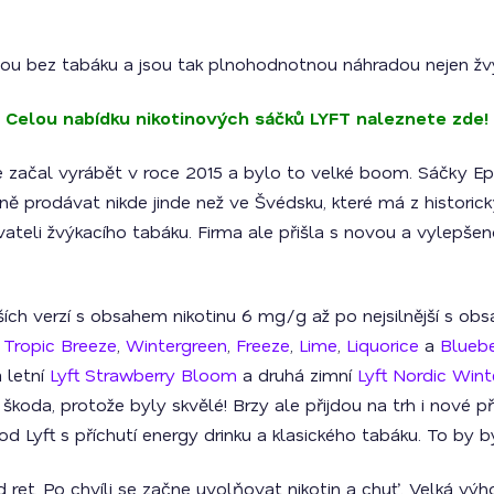
ou bez tabáku a jsou tak plnohodnotnou náhradou nejen žvýk
Celou nabídku nikotinových sáčků LYFT naleznete zde!
se začal vyrábět v roce 2015 a bylo to velké boom. Sáčky Epo
ě prodávat nikde jinde než ve Švédsku, které má z histori
vateli žvýkacího tabáku. Firma ale přišla s novou a vylepše
ších verzí s obsahem nikotinu 6 mg/g až po nejsilnější s ob
,
Tropic Breeze
,
Wintergreen
,
Freeze
,
Lime
,
Liquorice
a
Bluebe
 letní
Lyft Strawberry Bloom
a druhá zimní
Lyft Nordic Wint
 škoda, protože byly skvělé! Brzy ale přijdou na trh i nové p
od Lyft s příchutí energy drinku a klasického tabáku. To by
ret. Po chvíli se začne uvolňovat nikotin a chuť. Velká výhod